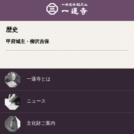
一蓮寺
歴史
甲府城主・柳沢吉保
一蓮寺とは
ニュース
文化財ご案内