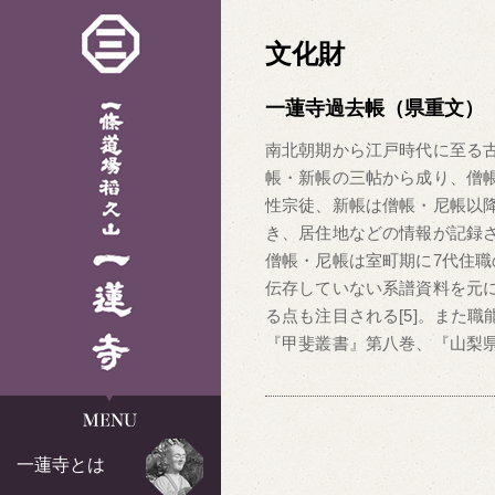
文化財
一蓮寺過去帳（県重文）
南北朝期から江戸時代に至る古
帳・新帳の三帖から成り、僧帳
性宗徒、新帳は僧帳・尼帳以降
き、居住地などの情報が記録
僧帳・尼帳は室町期に7代住
伝存していない系譜資料を元
る点も注目される[5]。また
『甲斐叢書』第八巻、『山梨
一蓮寺
Menu
一蓮寺とは