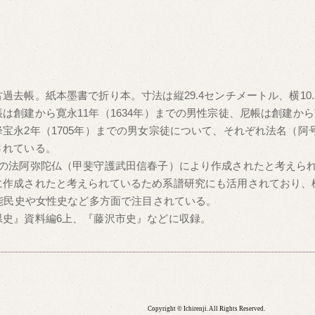
過去帳。紙本墨書で折り本。寸法は縦29.4センチメートル、横10
は創建から寛永11年（1634年）までの男性宗徒、尼帳は創建から寛
宝永2年（1705年）までの男女宗徒について、それぞれ法名（阿
されている。
職の法阿弥陀仏（甲斐守護武田信春子）により作成されたと考えら
に作成されたと考えられているため系譜研究にも活用されており、
職能民史や女性史など多方面で注目されている。
県史』資料編6上、『藤沢市史』などに収録。
Copyright © Ichirenji. All Rights Reserved.