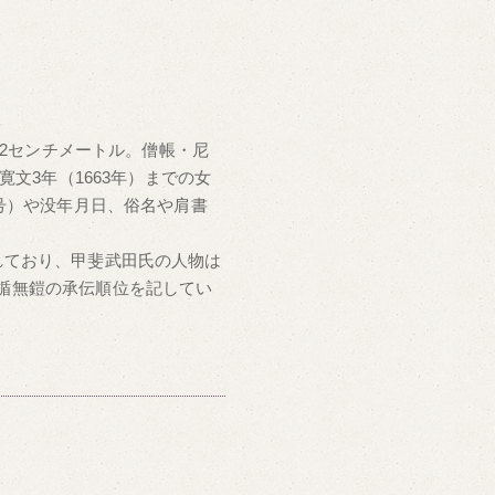
.2センチメートル。僧帳・尼
文3年（1663年）までの女
号）や没年月日、俗名や肩書
れており、甲斐武田氏の人物は
楯無鎧の承伝順位を記してい